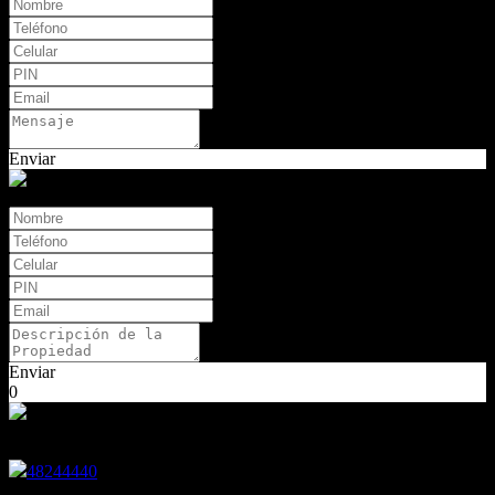
Enviar
Tasaciones
Enviar
0
Encontranos en
48244440
Pasaje Anasagasti 2080 - Ciudad Buenos Aires