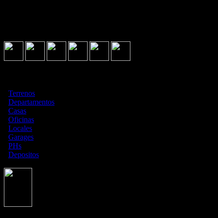
Que Nada Te Detenga
Seguinos en
Asociados con
¿Qué estás buscando?
·
Terrenos
·
Departamentos
·
Casas
·
Oficinas
·
Locales
·
Garages
·
PHs
·
Depositos
Todas las medidas enunciadas son meramente orientativas, las