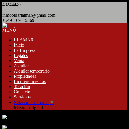
48244440
|
inmobiliariaimar@gmail.com
+5491169115869
MENÚ
LLAMAR
Inicio
La Empresa
Legales
Venta
Alquiler
Alquiler temporario
Propiedades
Emprendimientos
Tasación
Contacto
Servicios
Seleccionar idioma
▼
Mostrar original