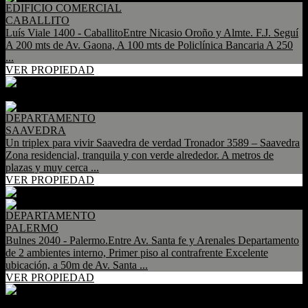
EDIFICIO COMERCIAL
CABALLITO
Luís Viale 1400 - CaballitoEntre Nicasio Oroño y Almte. F.J. Seguí
A 200 mts de Av. Gaona, A 100 mts de Policlínica Bancaria A 250
...
VER PROPIEDAD
DEPARTAMENTO
SAAVEDRA
Un triplex para vivir Saavedra de verdad Tronador 3589 – Saavedra
Zona residencial, tranquila y con verde alrededor. A metros de
plazas y muy cerca ...
VER PROPIEDAD
DEPARTAMENTO
PALERMO
Bulnes 2040 - Palermo.Entre Av. Santa fe y Arenales Departamento
de 2 ambientes interno, Primer piso al contrafrente Excelente
ubicación, a 50m de Av. Santa ...
VER PROPIEDAD