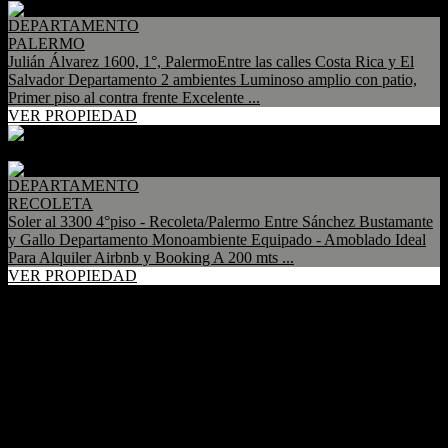
DEPARTAMENTO
PALERMO
Julián Álvarez 1600, 1°, PalermoEntre las calles Costa Rica y El
Salvador Departamento 2 ambientes Luminoso amplio con patio,
Primer piso al contra frente Excelente ...
VER PROPIEDAD
DEPARTAMENTO
RECOLETA
Soler al 3300 4°piso - Recoleta/Palermo Entre Sánchez Bustamante
y Gallo Departamento Monoambiente Equipado - Amoblado Ideal
Para Alquiler Airbnb y Booking A 200 mts ...
VER PROPIEDAD
ENCUENTRE TU
PROPIEDAD
Tipo de Operación
Venta
Alquiler
Alquiler Temporario